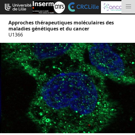
Aller
Cookies management panel
au
M
contenu
Approches thérapeutiques moléculaires des
maladies génétiques et du cancer
U1366