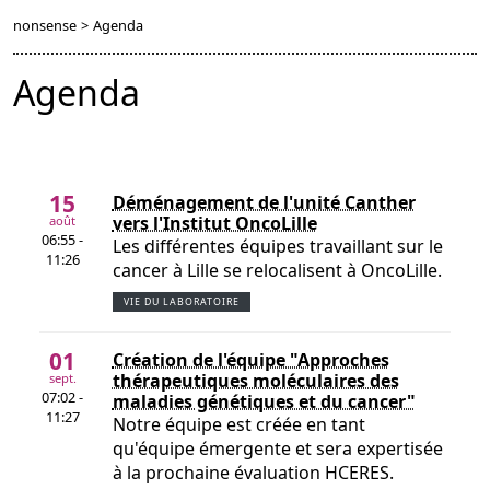
nonsense
>
Agenda
Agenda
15
Déménagement de l'unité Canther
vers l'Institut OncoLille
août
06:55 -
Les différentes équipes travaillant sur le
11:26
cancer à Lille se relocalisent à OncoLille.
VIE DU LABORATOIRE
01
Création de l'équipe "Approches
thérapeutiques moléculaires des
sept.
07:02 -
maladies génétiques et du cancer"
11:27
Notre équipe est créée en tant
qu'équipe émergente et sera expertisée
à la prochaine évaluation HCERES.