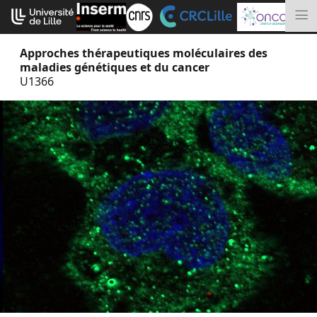
Aller
Cookies management panel
au
M
contenu
Approches thérapeutiques moléculaires des
maladies génétiques et du cancer
U1366