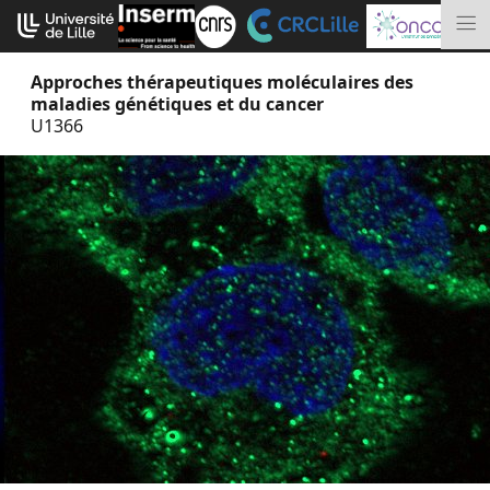
Aller
Cookies management panel
au
M
contenu
Approches thérapeutiques moléculaires des
maladies génétiques et du cancer
U1366